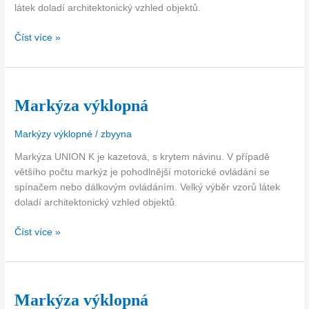
látek doladí architektonický vzhled objektů.
Číst více »
Markýza výklopná
Markýza
výklopná
Markýzy výklopné
/
zbyyna
Markýza UNION K je kazetová, s krytem návinu. V případě
většího počtu markýz je pohodlnější motorické ovládání se
spínačem nebo dálkovým ovládáním. Velký výběr vzorů látek
doladí architektonický vzhled objektů.
Číst více »
Markýza výklopná
Markýza