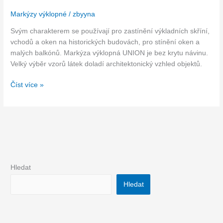
výklopná
Markýzy výklopné
/
zbyyna
Svým charakterem se používají pro zastínění výkladních skříní,
vchodů a oken na historických budovách, pro stínění oken a
malých balkónů. Markýza výklopná UNION je bez krytu návinu.
Velký výběr vzorů látek doladí architektonický vzhled objektů.
Číst více »
Hledat
Hledat