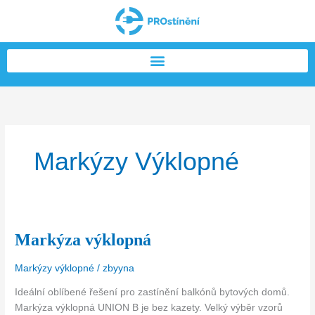
Přeskočit
na
obsah
Markýzy Výklopné
Markýza výklopná
Markýza
výklopná
Markýzy výklopné
/
zbyyna
Ideální oblíbené řešení pro zastínění balkónů bytových domů.
Markýza výklopná UNION B je bez kazety. Velký výběr vzorů