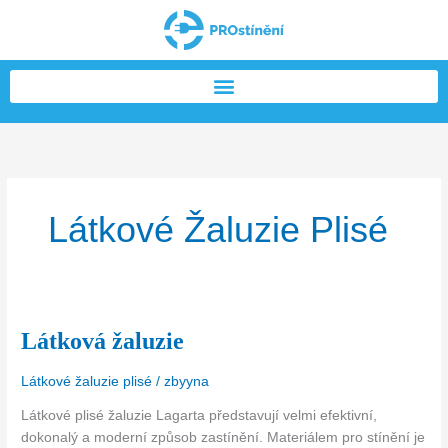
Přeskočit
na
obsah
Látkové Žaluzie Plisé
Látková žaluzie
Látková
žaluzie
Látkové žaluzie plisé
/
zbyyna
Látkové plisé žaluzie Lagarta představují velmi efektivní,
dokonalý a moderní způsob zastínění. Materiálem pro stínění je