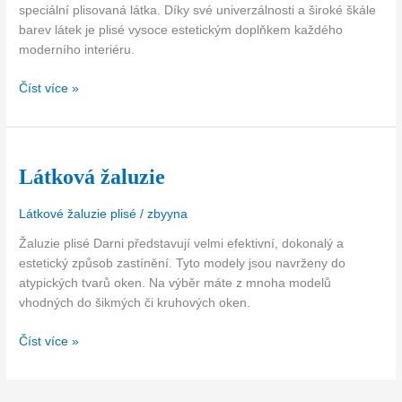
speciální plisovaná látka. Díky své univerzálnosti a široké škále
barev látek je plisé vysoce estetickým doplňkem každého
moderního interiéru.
Číst více »
Látková žaluzie
Látková
žaluzie
Látkové žaluzie plisé
/
zbyyna
Žaluzie plisé Darni představují velmi efektivní, dokonalý a
estetický způsob zastínění. Tyto modely jsou navrženy do
atypických tvarů oken. Na výběr máte z mnoha modelů
vhodných do šikmých či kruhových oken.
Číst více »