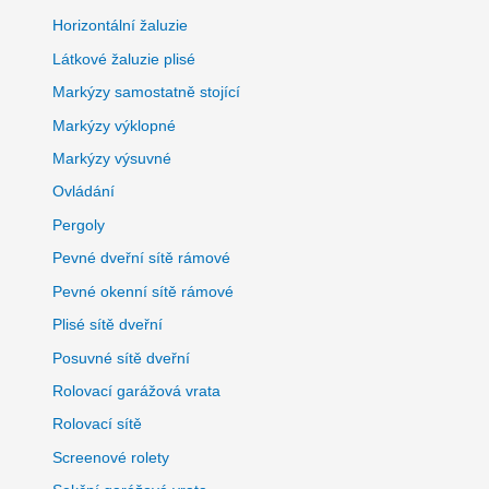
Horizontální žaluzie
Látkové žaluzie plisé
Markýzy samostatně stojící
Markýzy výklopné
Markýzy výsuvné
Ovládání
Pergoly
Pevné dveřní sítě rámové
Pevné okenní sítě rámové
Plisé sítě dveřní
Posuvné sítě dveřní
Rolovací garážová vrata
Rolovací sítě
Screenové rolety