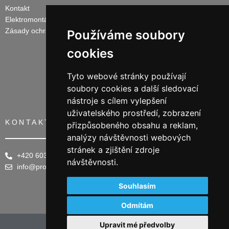
Kontakt
Elektromontáže
Zásady ochrany osobních údajů
Používáme soubory
cookies
Tyto webové stránky používají
soubory cookies a další sledovací
nástroje s cílem vylepšení
uživatelského prostředí, zobrazení
KONTAKTY
přizpůsobeného obsahu a reklam,
analýzy návštěvnosti webových
stránek a zjištění zdroje
+420 603 240 028
návštěvnosti.
info@prostineni.cz
Souhlasím
Odmítám
Upravit mé předvolby