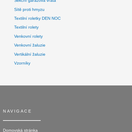
Sekční garážová vrata
Sítě proti hmyzu
Textilní roletky DEN NOC
Textilní rolety
Venkovní rolety
Venkovní žaluzie
Vertikální žaluzie
Vzorníky
NAVIGACE
Domovská stránka