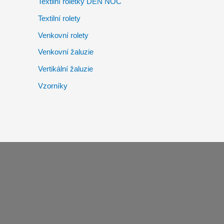
Textilní roletky DEN NOC
Textilní rolety
Venkovní rolety
Venkovní žaluzie
Vertikální žaluzie
Vzorníky