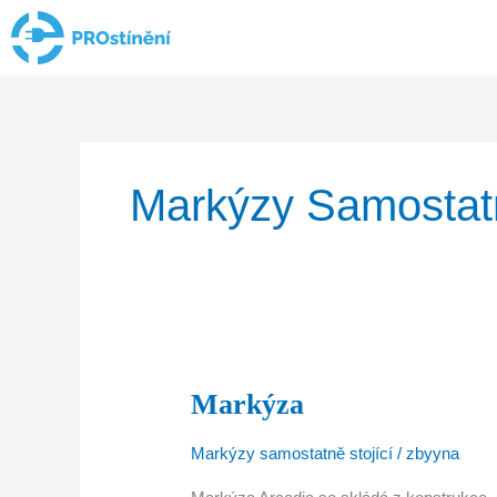
Přeskočit
na
obsah
Markýzy Samostatn
Markýza
Markýza
Markýzy samostatně stojící
/
zbyyna