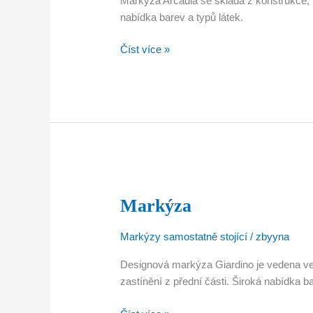
Markýza Arcadia se skládá z konstrukce, 
nabídka barev a typů látek.
Číst více »
Markýza
Markýza
Markýzy samostatně stojící
/
zbyyna
Designová markýza Giardino je vedena ve
zastínění z přední části. Široká nabídka ba