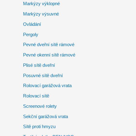
Markýzy výklopné
Markýzy výsuvné
Ovládání
Pergoly
Pevné dveřní sítě rámové
Pevné okenní sítě rámové
Plisé sítě dveřní
Posuvné sítě dveřní
Rolovací garážová vrata
Rolovací sítě
Screenové rolety
Sekční garážová vrata
Sítě proti hmyzu