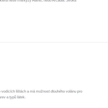
která nese markýzy Alanis, nebo Arcadia. Široká
 vodících lištách a má možnost dlouhého volánu pro
rev a typů látek.