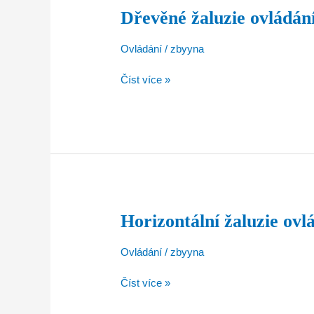
Dřevěné žaluzie ovládán
Dřevěné
žaluzie
ovládání
Ovládání
/
zbyyna
Číst více »
Horizontální žaluzie ovl
Horizontální
žaluzie
ovládání
Ovládání
/
zbyyna
Číst více »