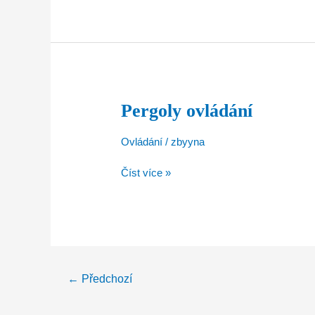
Pergoly ovládání
Pergoly
ovládání
Ovládání
/
zbyyna
Číst více »
←
Předchozí