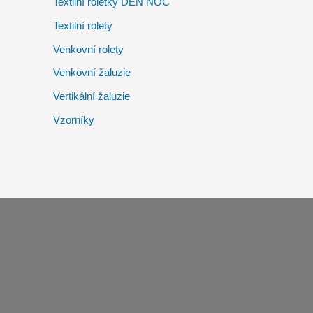
Textilní roletky DEN NOC
Textilní rolety
Venkovní rolety
Venkovní žaluzie
Vertikální žaluzie
Vzorníky