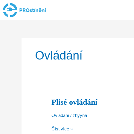
Přeskočit
na
obsah
Ovládání
Plisé ovládání
Plisé
ovládání
Ovládání
/
zbyyna
Číst více »