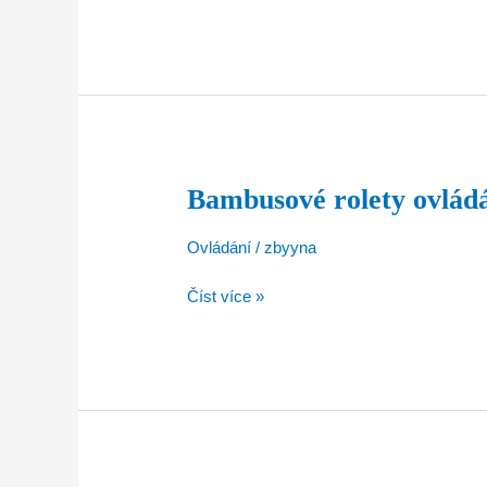
Bambusové rolety ovlád
Bambusové
rolety
ovládání
Ovládání
/
zbyyna
Číst více »