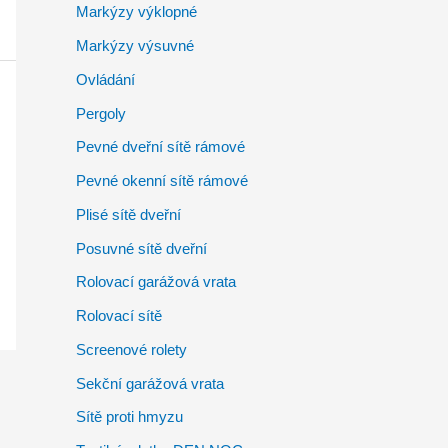
Markýzy výklopné
Markýzy výsuvné
Ovládání
Pergoly
Pevné dveřní sítě rámové
Pevné okenní sítě rámové
Plisé sítě dveřní
Posuvné sítě dveřní
Rolovací garážová vrata
Rolovací sítě
Screenové rolety
Sekční garážová vrata
Sítě proti hmyzu