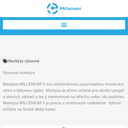
Přeskočit
na
obsah
Markýzy výsuvné
Výsuvná markýza
Markýza MILLENIUM II má celohliníkovou uzavíratelnou konstrukci
rámu s látkovou výplní. Markýza je přímo určená pro stínění pergol
a zimních zahrad a lze ji namontovat na střechu nebo i do podvěsu.
Markýza MILLENIUM II je pouze s motorovým ovládáním. Vybírat
můžete se široké škály barev.