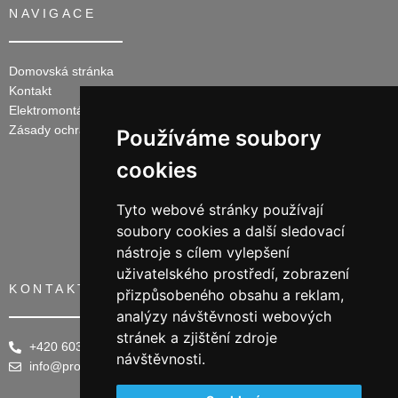
NAVIGACE
Domovská stránka
Kontakt
Elektromontáže
Zásady ochrany osobních údajů
Používáme soubory
cookies
Tyto webové stránky používají
soubory cookies a další sledovací
nástroje s cílem vylepšení
uživatelského prostředí, zobrazení
KONTAKTY
přizpůsobeného obsahu a reklam,
analýzy návštěvnosti webových
stránek a zjištění zdroje
+420 603 240 028
návštěvnosti.
info@prostineni.cz