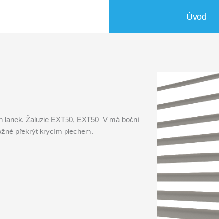
Úvod
ích lanek. Žaluzie EXT50, EXT50–V má boční
ožné překrýt krycím plechem.