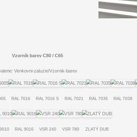
Vzorník barev C80 / C65
alerie: Venkovni-zaluzie/Vzornik-barev
005
RAL 7016
RAL 7016 S
RAL 7021
RAL 7035
RAL 7038
9010
RAL 9016
VSR 240
VSR 780
ZLATÝ DUB