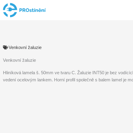
Přeskočit
na
obsah
Venkovní žaluzie
Venkovní žaluzie
Hliníková lamela š. 50mm ve tvaru C. Žaluzie INT50 je bez vodíc
vedení ocelovým lankem. Horní profil společně s balem lamel je m