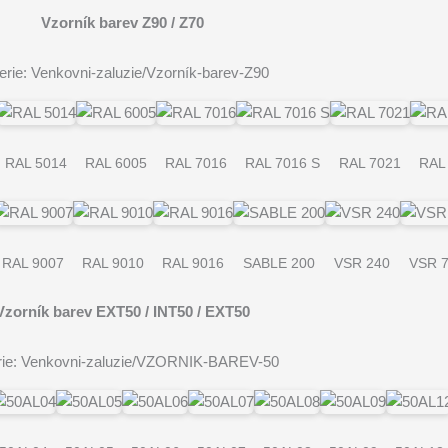
Vzorník barev Z90 / Z70
erie: Venkovni-zaluzie/Vzorník-barev-Z90
RAL 5014
RAL 6005
RAL 7016
RAL 7016 S
RAL 7021
RAL
RAL 9007
RAL 9010
RAL 9016
SABLE 200
VSR 240
VSR 
Vzorník barev EXT50 / INT50 / EXT50
rie: Venkovni-zaluzie/VZORNIK-BAREV-50