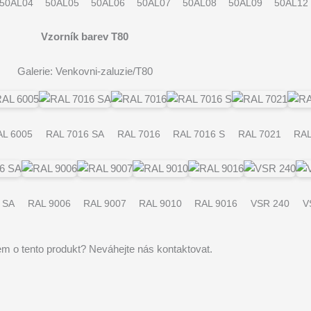
50AL04
50AL05
50AL06
50AL07
50AL08
50AL09
50AL12
Vzorník barev T80
Galerie: Venkovni-zaluzie/T80
L 6005
RAL 7016 SA
RAL 7016
RAL 7016 S
RAL 7021
RAL
 SA
RAL 9006
RAL 9007
RAL 9010
RAL 9016
VSR 240
V
m o tento produkt? Neváhejte nás kontaktovat.