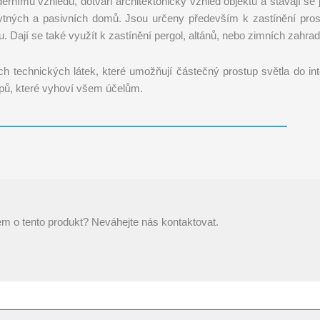
ernímu vzhledu, dotváří architektonický vzhled objektu a stávají se 
 obytných a pasivních domů. Jsou určeny především k zastínění pro
u. Dají se také využít k zastínění pergol, altánů, nebo zimních zahrad
ch technických látek, které umožňují částečný prostup světla do int
ypů, které vyhoví všem účelům.
m o tento produkt? Neváhejte nás kontaktovat.