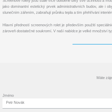
Screenové rolety jsou stále více oblíbené díky své účinnosti a mod
jako dominantní estetický prvek administrativních budov, ale i
slunečním zářením, zabraňují průniku tepla a tím přehřívání interiér
Hlavní předností screenových rolet je především použití speciální
zároveň dostatečné soukromí. V naší nabídce je velké množství t
Máte záje
Jméno