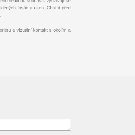
jeho nedílnou součástí. Využívají se
sklených fasád a oken. Chrání před
.
eriéru a vizuální kontakt s okolím a