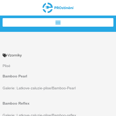
Přeskočit
na
obsah
Vzorníky
Plisé
Bamboo Pearl
Galerie: Latkove-zaluzie-plise/Bamboo-Pearl
Bamboo Reflex
Galerie: Latkove-zaluzie-plise/Bamboo-reflex